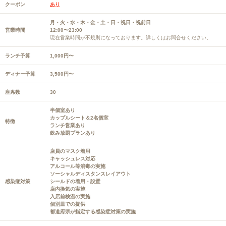
クーポン
あり
月・火・水・木・金・土・日・祝日・祝前日
営業時間
12:00〜23:00
現在営業時間が不規則になっております。詳しくはお問合せください。
ランチ予算
1,000円〜
ディナー予算
3,500円〜
座席数
30
半個室あり
カップルシート＆2名個室
特徴
ランチ営業あり
飲み放題プランあり
店員のマスク着用
キャッシュレス対応
アルコール等消毒の実施
ソーシャルディスタンスレイアウト
感染症対策
シールドの着用・設置
店内換気の実施
入店前検温の実施
個別皿での提供
都道府県が指定する感染症対策の実施