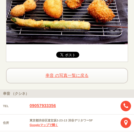
串音 の写真一覧に戻る
串音 （クシネ）
09057933356
TEL
東京都渋谷区道玄坂2-23-13 渋谷デリタワー5F
住所
Googleマップで開く