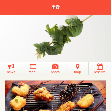
串音
news
menu
photo
map
reserve