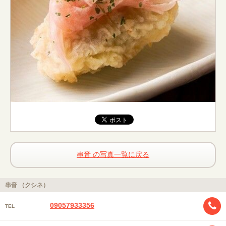
串音 の写真一覧に戻る
串音 （クシネ）
09057933356
TEL