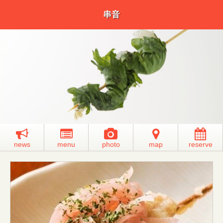
串音
news
menu
photo
map
reserve