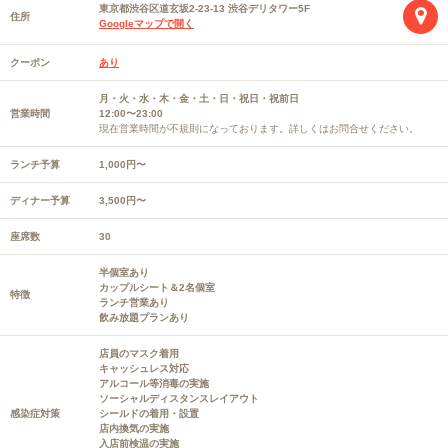
東京都渋谷区道玄坂2-23-13 渋谷デリタワー5F
住所
Googleマップで開く
クーポン
あり
月・火・水・木・金・土・日・祝日・祝前日
営業時間
12:00〜23:00
現在営業時間が不規則になっております。詳しくはお問合せください。
ランチ予算
1,000円〜
ディナー予算
3,500円〜
座席数
30
半個室あり
カップルシート＆2名個室
特徴
ランチ営業あり
飲み放題プランあり
店員のマスク着用
キャッシュレス対応
アルコール等消毒の実施
ソーシャルディスタンスレイアウト
感染症対策
シールドの着用・設置
店内換気の実施
入店前検温の実施