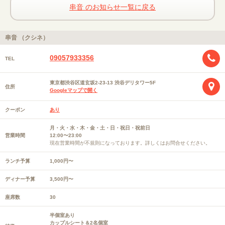
串音 のお知らせ一覧に戻る
串音 （クシネ）
09057933356
TEL
東京都渋谷区道玄坂2-23-13 渋谷デリタワー5F
住所
Googleマップで開く
クーポン
あり
月・火・水・木・金・土・日・祝日・祝前日
営業時間
12:00〜23:00
現在営業時間が不規則になっております。詳しくはお問合せください。
ランチ予算
1,000円〜
ディナー予算
3,500円〜
座席数
30
半個室あり
カップルシート＆2名個室